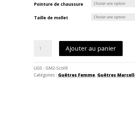
Pointure de chaussure
Taille de mollet
quantité
Ajouter au panier
de
Guêtres
Scottish
UGS :
GM2-ScotR
Rouge
Catégories :
Guêtres Femme
,
Guêtres Marcell