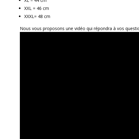
XL = 44 cm
XXL = 46 cm
XXXL= 48 cm
Nous vous proposons une vidéo qui répondra à vos questi