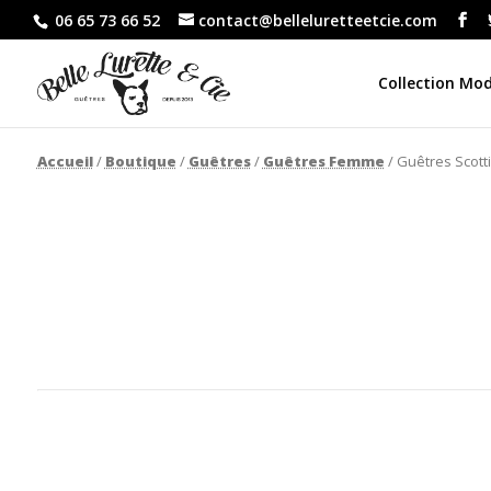
06 65 73 66 52
contact@belleluretteetcie.com
Collection Mo
Accueil
/
Boutique
/
Guêtres
/
Guêtres Femme
/ Guêtres Scott