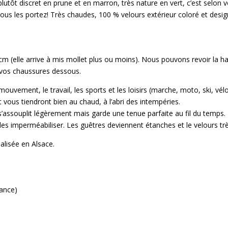
 plutôt discret en prune et en marron, très nature en vert, c’est sel
us les portez! Très chaudes, 100 % velours extérieur coloré et design
m (elle arrive à mis mollet plus ou moins). Nous pouvons revoir la ha
t vos chaussures dessous.
mouvement, le travail, les sports et les loisirs (marche, moto, ski, v
 vous tiendront bien au chaud, à l’abri des intempéries.
rs s’assouplit légèrement mais garde une tenue parfaite au fil du te
es imperméabiliser. Les guêtres deviennent étanches et le velours trè
alisée en Alsace.
ance)